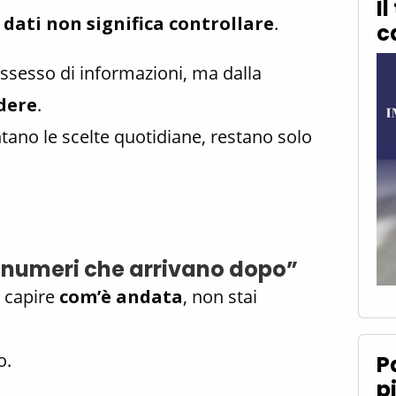
Il
 dati non significa controllare
.
c
ossesso di informazioni, ma dalla
idere
.
ano le scelte quotidiane, restano solo
i “numeri che arrivano dopo”
a capire
com’è andata
, non stai
o.
P
p