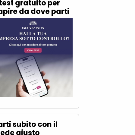
 test gratuito per
apire da dove parti
arti subito con il
iede giusto