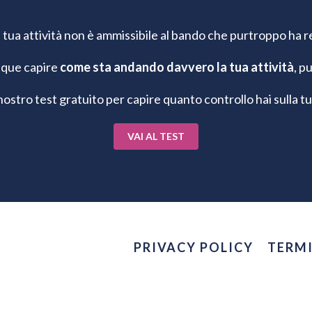
la tua attività non è ammissibile al bando che purtroppo ha re
nque capire
come sta andando davvero la tua attività
, p
nostro test gratuito per capire quanto controllo hai sulla t
VAI AL TEST
PRIVACY POLICY
TERMI