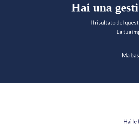
Hai una gesti
Il risultato del ques
La tua i
Ma bast
Hai le