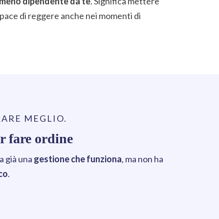
e meno dipendente da te
. Significa mettere
apace di reggere anche nei momenti di
RARE MEGLIO.
 fare ordine
a già una
gestione che funziona
, ma non ha
co
.