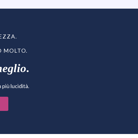
EZZA.
O MOLTO.
meglio
.
più lucidità.
O