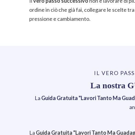
Il
vero passo successivo
non è lavorare di pi
ordine in ciò che già fai, collegare le scelte t
pressione e cambiamento.
IL VERO PAS
La nostra G
La
Guida Gratuita "Lavori Tanto Ma Guad
an
La
Guida Gratuita "Lavori Tanto Ma Guada