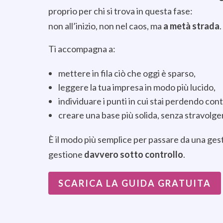
proprio per chi si trova in questa fase:
non all’inizio, non nel caos, ma
a metà strada
.
Ti accompagna a:
mettere in fila ciò che oggi è sparso,
leggere la tua impresa in modo più lucido,
individuare i punti in cui stai perdendo co
creare una base più solida, senza stravolge
È il modo più semplice per passare da una ges
gestione
davvero sotto controllo
.
SCARICA LA GUIDA GRATUITA