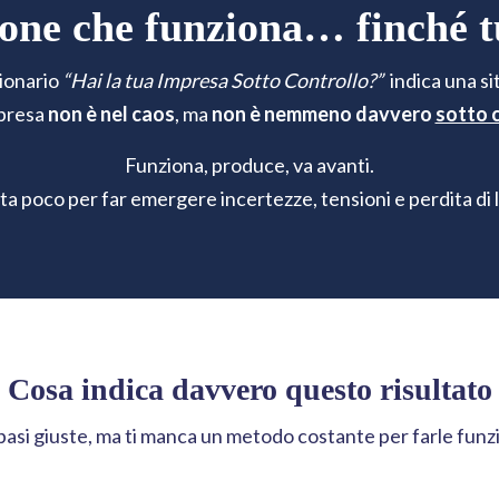
one che funziona… finché tut
tionario
“Hai la tua Impresa Sotto Controllo?”
indica una si
mpresa
non è nel caos
, ma
non è nemmeno davvero
sotto 
Funziona, produce, va avanti.
a poco per far emergere incertezze, tensioni e perdita di l
Cosa indica davvero questo risultato
 basi giuste, ma ti manca un metodo costante per farle funz