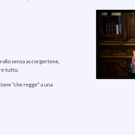
ntrollo senza accorgertene,
re tutto.
tione “che regge” a una