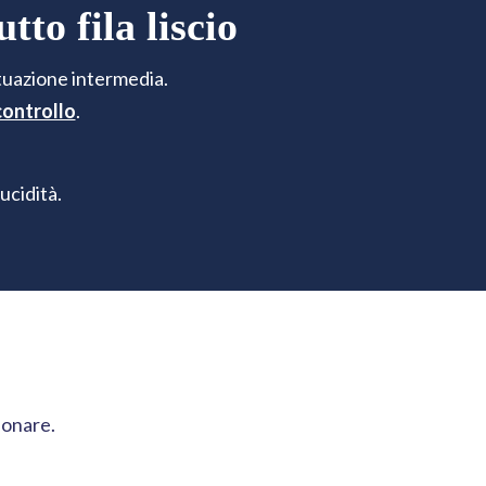
to fila liscio
tuazione intermedia.
controllo
.
ucidità.
ionare.