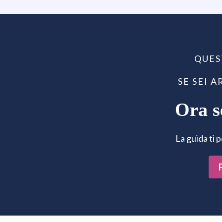
QUES
SE SEI 
Ora s
La guida ti 