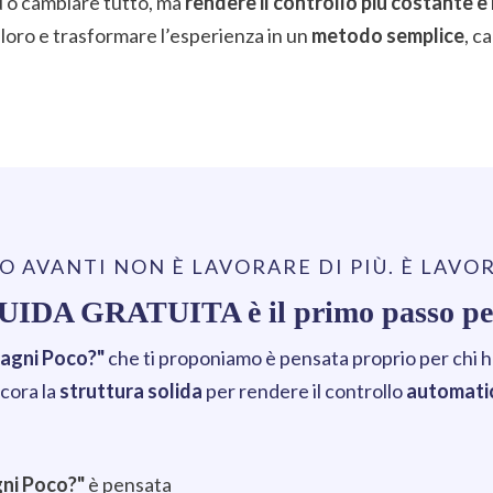
ù o cambiare tutto, ma
rendere il controllo più costante 
ra loro e trasformare l’esperienza in un
metodo semplice
, c
SO AVANTI NON È LAVORARE DI PIÙ. È LAVO
UIDA GRATUITA è il primo passo per
agni Poco?"
che ti proponiamo è pensata proprio per chi h
cora la
struttura solida
per rendere il controllo
automati
gni Poco?"
è pensata